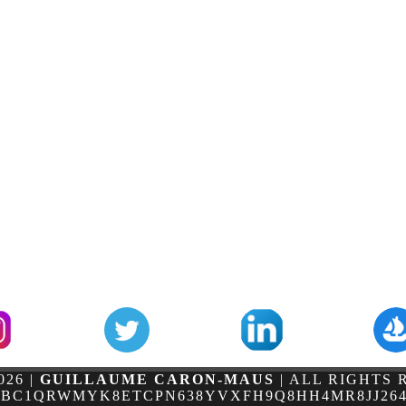
026 |
GUILLAUME CARON-MAUS
| ALL RIGHTS
 BC1QRWMYK8ETCPN638YVXFH9Q8HH4MR8JJ264