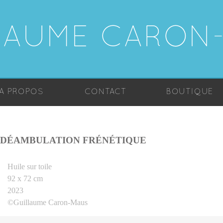
LAUME CARON
A PROPOS
CONTACT
BOUTIQUE
DÉAMBULATION FRÉNÉTIQUE
Huile sur toile
92 x 72 cm
2023
©Guillaume Caron-Maus