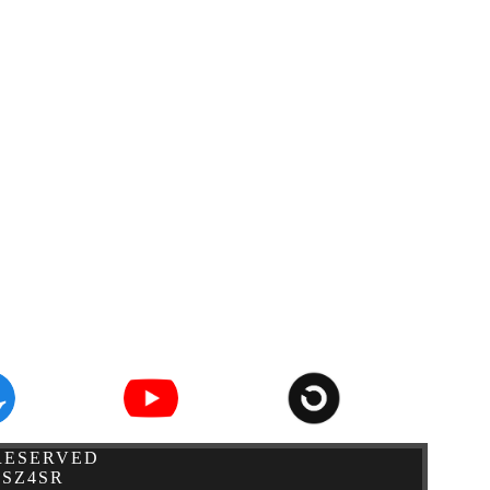
 RESERVED
SZ4SR