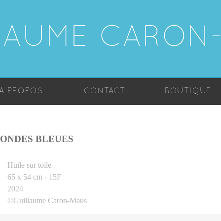
LAUME CARON
A PROPOS
CONTACT
BOUTIQUE
ONDES BLEUES
Huile sur toile
65 x 54 cm - 15F
2024
©Guillaume Caron-Maus